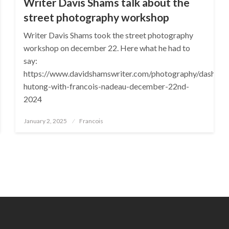
Writer Davis Shams talk about the
street photography workshop
Writer Davis Shams took the street photography
workshop on december 22. Here what he had to
say:
https://www.davidshamswriter.com/photography/dashilar
hutong-with-francois-nadeau-december-22nd-
2024
Posted
January 2, 2025
Francois
on